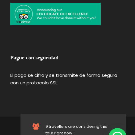
Pague con seguridad
El pago se cifra y se transmite de forma segura
con un protocolo SSL.
9 travellers are considering this
© 2024 Merzouga Viajes
tour right now!