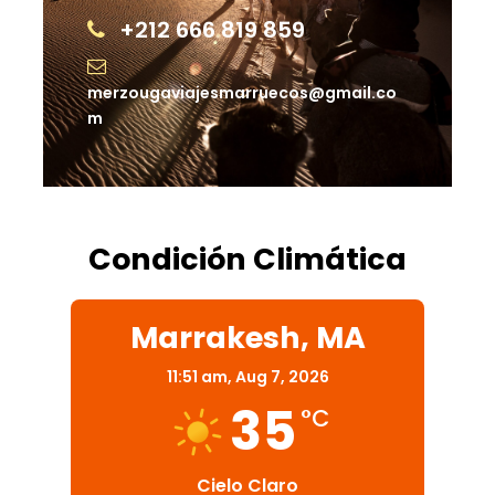
+212 666 819 859
merzougaviajesmarruecos@gmail.co
m
Condición Climática
Marrakesh, MA
11:51 am,
Aug 7, 2026
35
°C
Cielo Claro