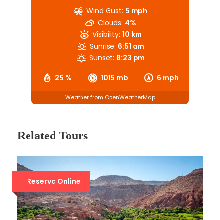
Wind Gust:
5 mph
Clouds:
4%
Visibility:
10 km
Sunrise:
6:51 am
Sunset:
8:23 pm
25 %
1015 mb
6 mph
Weather from OpenWeatherMap
Related Tours
Reserva Online