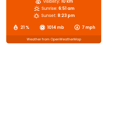
Visibility:
10 km
Sunrise:
6:51 am
Sunset:
8:23 pm
21 %
1014 mb
7 mph
Weather from OpenWeatherMap