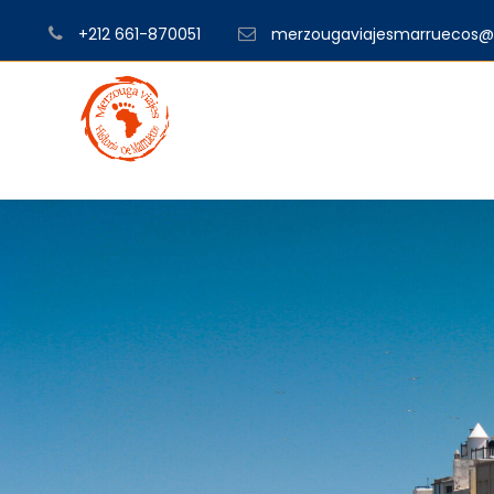
+212 661-870051
merzougaviajesmarruecos@