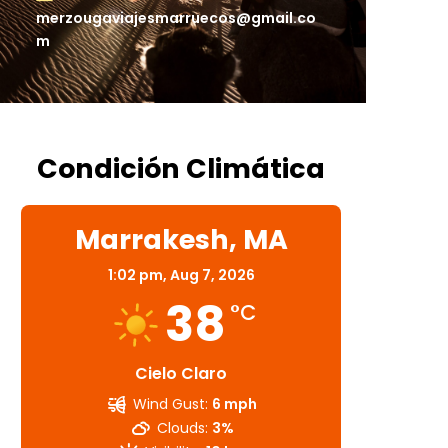
merzougaviajesmarruecos@gmail.co
m
Condición Climática
Marrakesh, MA
1:02 pm,
Aug 7, 2026
38
°C
Cielo Claro
Wind Gust:
6 mph
Clouds:
3%