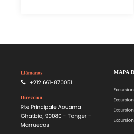
MAPA D
Llámanos
+212 661-870051
Excursio
Dirección
Excursio
Rte Principale Aouama
Excursio
Ghatbia, 90080 - Tanger -
Excursio
Marruecos