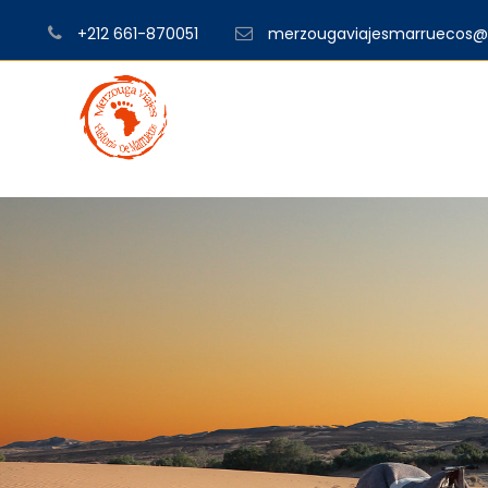
+212 661-870051
merzougaviajesmarruecos@