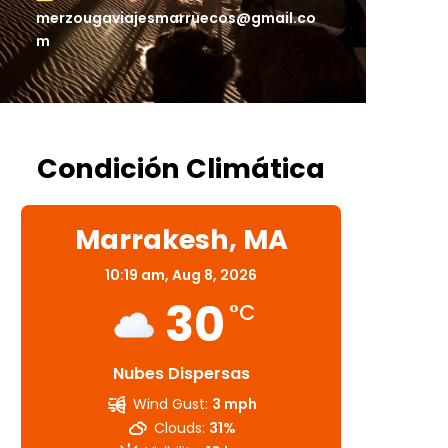
merzougaviajesmarruecos@gmail.co
m
Condición Climática
Marrakesh, MA
10:19 am,
Aug 8, 2026
30
°C
Nubes Dispersas
Wind Gust:
3 mph
Clouds:
31%