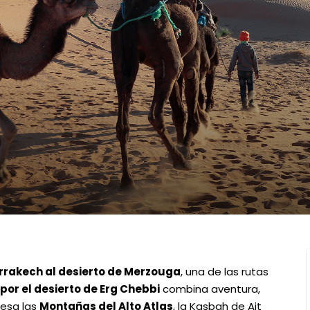
arrakech al desierto de Merzouga
, una de las rutas
 por el desierto de Erg Chebbi
combina aventura,
iesa las
Montañas del Alto Atlas
, la Kasbah de Ait