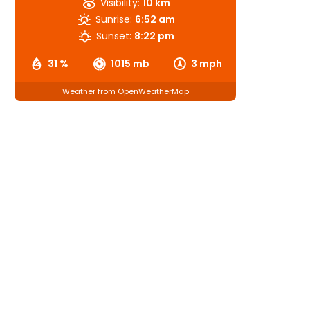
Visibility:
10 km
Sunrise:
6:52 am
Sunset:
8:22 pm
31 %
1015 mb
3 mph
Weather from OpenWeatherMap