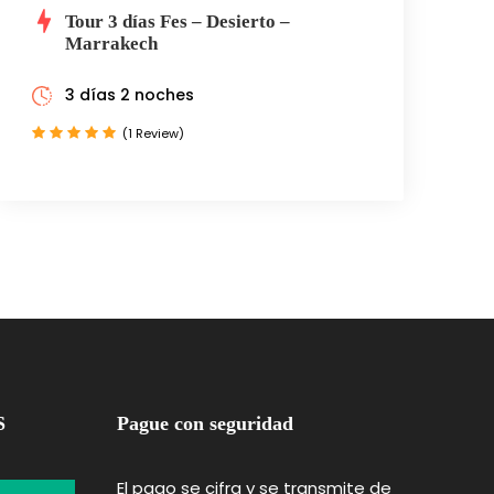
Tour 3 días Fes – Desierto –
Marrakech
3 días 2 noches
(1 Review)
S
Pague con seguridad
El pago se cifra y se transmite de