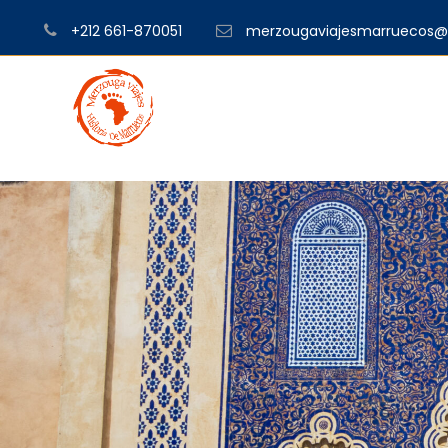
+212 661-870051
merzougaviajesmarruecos@